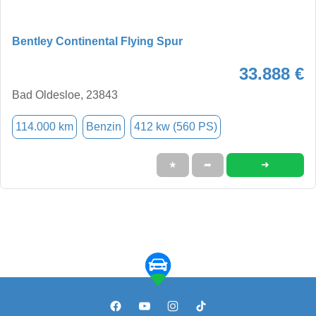
Bentley Continental Flying Spur
33.888 €
Bad Oldesloe, 23843
114.000 km
Benzin
412 kw (560 PS)
➜
★
➦