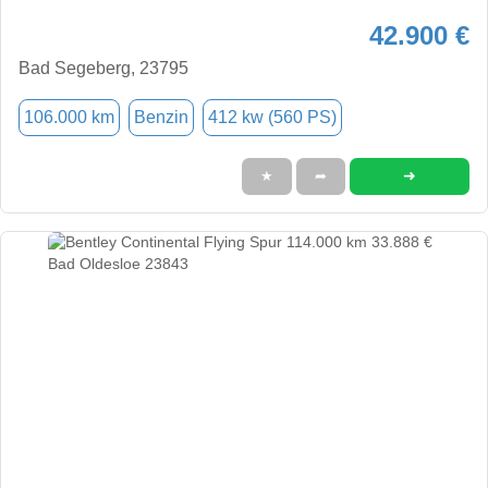
42.900 €
Bad Segeberg, 23795
106.000 km
Benzin
412 kw (560 PS)
➜
★
➦