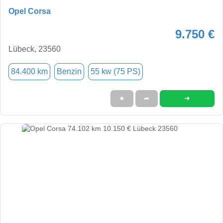
Opel Corsa
9.750 €
Lübeck, 23560
84.400 km
Benzin
55 kw (75 PS)
➜
★
➦