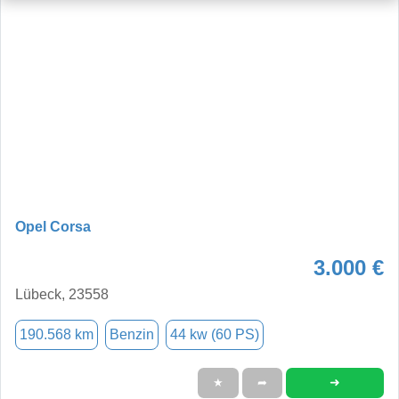
Opel Corsa
3.000 €
Lübeck, 23558
190.568 km
Benzin
44 kw (60 PS)
➜
★
➦