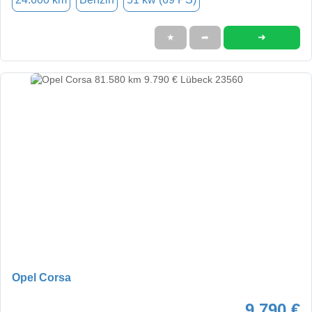
➜
★
➦
Opel Corsa
9.790 €