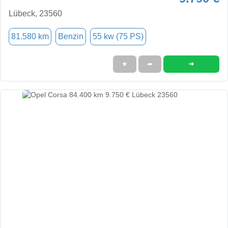
Lübeck, 23560
81.580 km
Benzin
55 kw (75 PS)
➜
★
➦