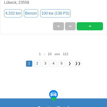
Lübeck, 23558
4.332 km
Benzin
100 kw (136 PS)
➜
★
➦
1 - 10 von 112
1
2
3
4
5
❯
❯❯