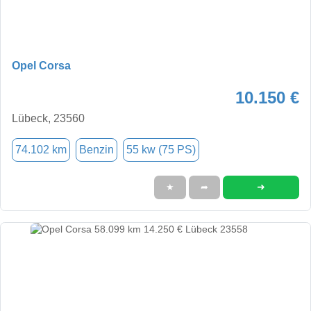
Opel Corsa
10.150 €
Lübeck, 23560
74.102 km
Benzin
55 kw (75 PS)
➜
★
➦