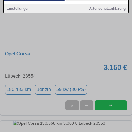
Einstellungen
Datenschutzerklärung
Opel Corsa
3.150 €
Lübeck, 23554
180.483 km
Benzin
59 kw (80 PS)
➜
★
➦