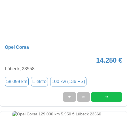
Opel Corsa
14.250 €
Lübeck, 23558
58.099 km
Elektro
100 kw (136 PS)
➜
★
➦