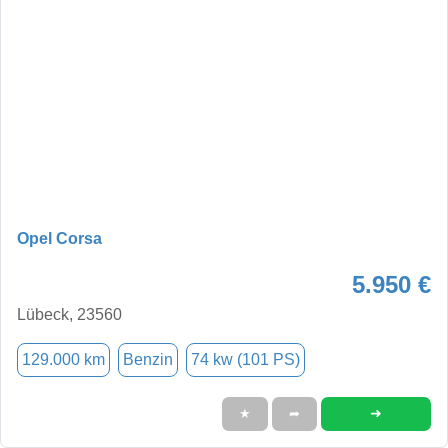
Opel Corsa
5.950 €
Lübeck, 23560
129.000 km
Benzin
74 kw (101 PS)
➜
★
➦