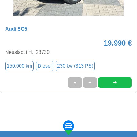
Audi SQ5
19.990 €
Neustadt i.H., 23730
150.000 km
Diesel
230 kw (313 PS)
➜
★
➦