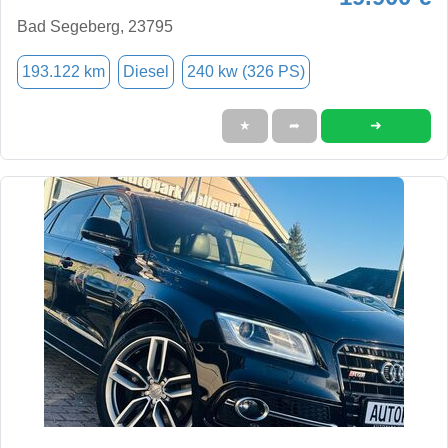
Bad Segeberg, 23795
193.122 km
Diesel
240 kw (326 PS)
➜
★
➦