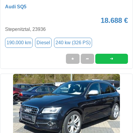
Audi SQ5
18.688 €
Stepenitztal, 23936
190.000 km
Diesel
240 kw (326 PS)
➜
★
➦