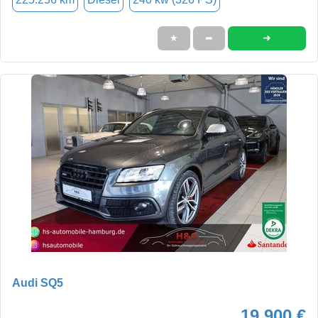
➜
★
➦
Audi SQ5
19.900 €