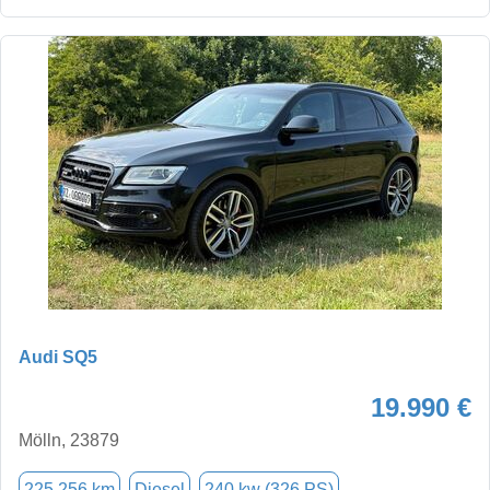
Audi SQ5
19.990 €
Mölln, 23879
225.256 km
Diesel
240 kw (326 PS)