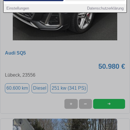
Einstellungen
Datenschutzerklärung
Audi SQ5
50.980 €
Lübeck, 23556
60.600 km
Diesel
251 kw (341 PS)
➜
★
➦