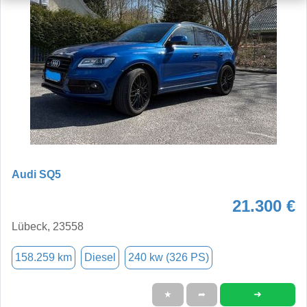
Audi SQ5
21.300 €
Lübeck, 23558
158.259 km
Diesel
240 kw (326 PS)
➜
★
➦