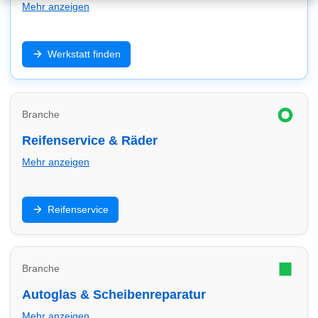
Mehr anzeigen
Inspektion, Reparatur, Diagnose und Wartung: Finde
Werkstatt finden
Werkstätten in Lübeck – schnell, zuverlässig und
passend zu deinem Fahrzeug (inkl. E-Auto/Hybrid).
Branche
Reifenservice & Räder
Mehr anzeigen
Reifenwechsel, Einlagerung, Auswuchten und Felgen:
Reifenservice
Finde Reifendienste in Lübeck und vergleiche Service
& Termine.
Branche
Autoglas & Scheibenreparatur
Mehr anzeigen