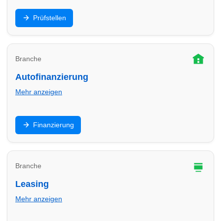
HU/AU, Eintragung, Sicherheitschecks: Finde
Prüfstellen
Prüfstellen in Lübeck und plane Termine für
Hauptuntersuchung & Gutachten.
Branche
Autofinanzierung
Mehr anzeigen
Ratenkredit, Ballonfinanzierung oder
Finanzierung
Händlerfinanzierung: Vergleiche Angebote in Lübeck
und finde passende Partner für dein Budget.
Branche
Leasing
Mehr anzeigen