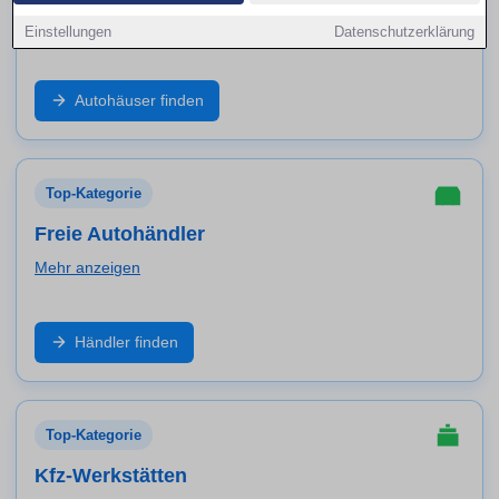
Mehr anzeigen
Einstellungen
Datenschutzerklärung
Markenbetrieb, Neuwagen, geprüfte Gebrauchte und
Autohäuser finden
Service aus einer Hand: Finde Autohäuser in Lübeck
und vergleiche Angebote, Probefahrt und Werkstatt-
Leistungen.
Top-Kategorie
Freie Autohändler
Mehr anzeigen
Große Auswahl an Marken und Modellen: Entdecke
Händler finden
freie Händler in Lübeck für Gebrauchtwagen,
Inzahlungnahme, Garantiepakete und schnelle
Verfügbarkeit.
Top-Kategorie
Kfz-Werkstätten