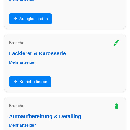
Steinschlag, Scheibentausch und Kalibrierung: Finde
Autoglas finden
Autoglas-Profis in Lübeck – oft kurzfristig mit klaren
Preisen.
Branche
Lackierer & Karosserie
Mehr anzeigen
Unfallinstandsetzung, Kratzer, Smart Repair: Finde
Betriebe finden
Lackier- und Karosseriebetriebe in Lübeck für saubere
Ergebnisse.
Branche
Autoaufbereitung & Detailing
Mehr anzeigen