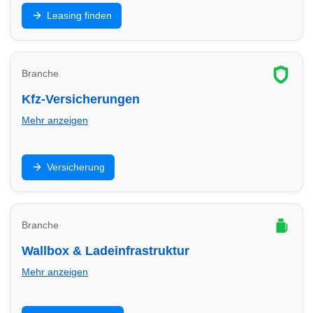
Privat- oder Gewerbeleasing: Finde Leasinganbieter
Leasing finden
in Lübeck und vergleiche Laufzeit, Rate, Kilometer
und Service.
Branche
Kfz-Versicherungen
Mehr anzeigen
Haftpflicht, Teilkasko, Vollkasko: Finde
Versicherung
Versicherungsberater in Lübeck und optimiere Preis,
Leistungen und Selbstbeteiligung.
Branche
Wallbox & Ladeinfrastruktur
Mehr anzeigen
Wallbox, Installation, Abrechnung und Ladepunkte: