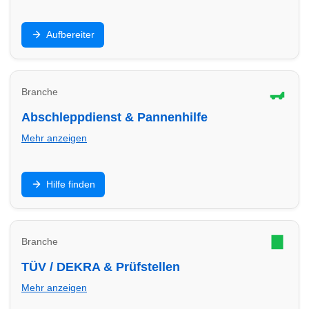
Innenraum, Polster, Lackaufbereitung,
Aufbereiter
Keramikversiegelung: Finde Aufbereiter in Lübeck für
Werterhalt und Top-Optik.
Branche
Abschleppdienst & Pannenhilfe
Mehr anzeigen
Panne, Unfall oder Startproblem: Finde
Hilfe finden
Abschleppdienste in Lübeck – Hilfe, Transport und
sichere Abwicklung.
Branche
TÜV / DEKRA & Prüfstellen
Mehr anzeigen