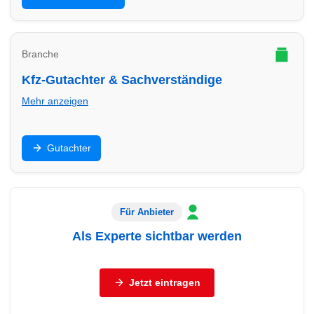
passende Beratung.
Branche
Kfz-Gutachter & Sachverständige
Mehr anzeigen
Unfallgutachten, Bewertung, Beweissicherung: Finde
Gutachter
Gutachter in Lübeck – seriös, dokumentationsstark
und schnell.
Für Anbieter
Als Experte sichtbar werden
Sie sind Autohaus, freier Händler, Werkstatt oder
Servicebetrieb (Reifen, Autoglas, Aufbereitung,
Jetzt eintragen
Abschleppdienst, Gutachter)?