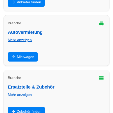
Anbieter finden
Finde Anbieter in Lübeck für E-Mobilität zu Hause und
im Gewerbe.
Branche
Autovermietung
Mehr anzeigen
Mietwagen für Urlaub, Umzug oder Werkstatt-Ersatz:
Mietwagen
Finde Autovermietungen in Lübeck und vergleiche
Konditionen.
Branche
Ersatzteile & Zubehör
Mehr anzeigen
Teile, Batterien, Öl, Zubehör und Einbau: Finde
Zubehör finden
Anbieter in Lübeck für schnelle Verfügbarkeit und