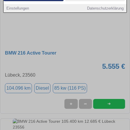
Einstellungen
Datenschutzerklärung
BMW 216 Active Tourer
5.555 €
Lübeck, 23560
104.096 km
Diesel
85 kw (116 PS)
➜
★
➦