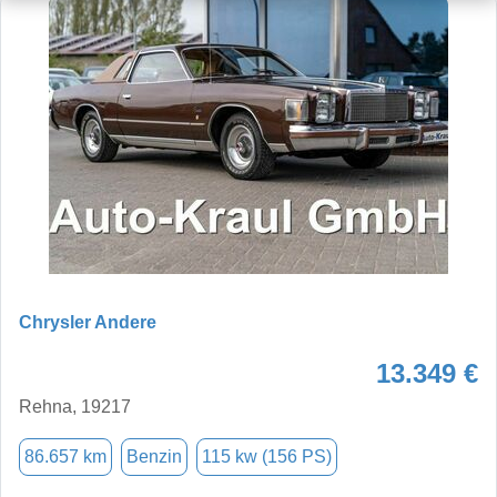
Chrysler Andere
13.349 €
Rehna, 19217
86.657 km
Benzin
115 kw (156 PS)