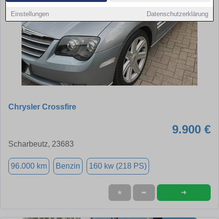
Einstellungen
Datenschutzerklärung
Chrysler Crossfire
9.900 €
Scharbeutz, 23683
96.000 km
Benzin
160 kw (218 PS)
➜
★
➦