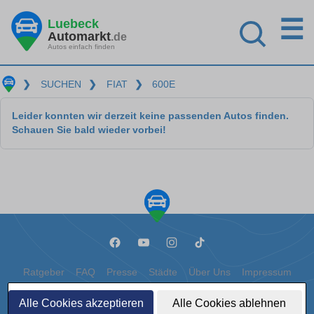
☰
Luebeck
Automarkt
.de
Autos einfach finden
❯
SUCHEN
❯
FIAT
❯
600E
Leider konnten wir derzeit keine passenden Autos finden.
Schauen Sie bald wieder vorbei!
Ratgeber
FAQ
Presse
Städte
Über Uns
Impressum
Datenschutz
Cookies
Alle Cookies akzeptieren
Alle Cookies ablehnen