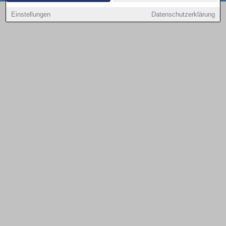
Copyright © 2000 - 2026 | 1A Infosysteme GmbH | Content by: 1a-sites-autos
Einstellungen
Datenschutzerklärung
10.08.2026