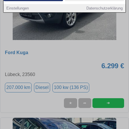
Einstellungen
Datenschutzerklärung
Ford Kuga
6.299 €
Lübeck, 23560
207.000 km
Diesel
100 kw (136 PS)
➜
★
➦