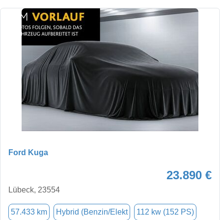
Ford Kuga
23.890 €
Lübeck, 23554
57.433 km
Hybrid (Benzin/Elekt
112 kw (152 PS)