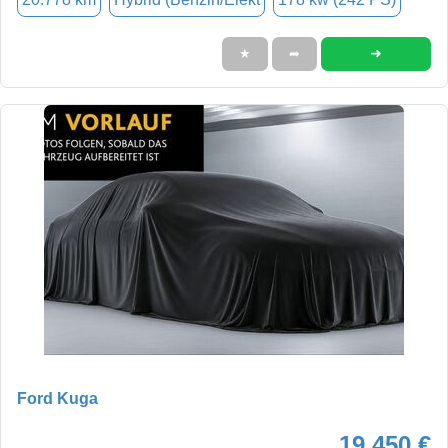
➜
★
➦
Ford Kuga
19.450 €