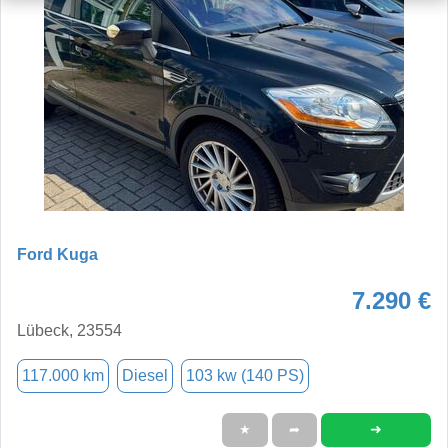
Ford Kuga
7.290 €
Lübeck, 23554
117.000 km
Diesel
103 kw (140 PS)
➜
★
➦