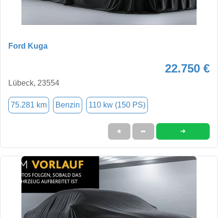
Ford Kuga
22.750 €
Lübeck, 23554
75.281 km
Benzin
110 kw (150 PS)
➜
★
➦