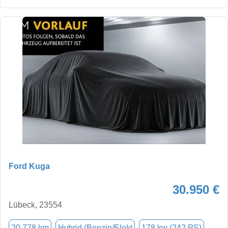
Ford Kuga
30.950 €
Lübeck, 23554
20.778 km
Hybrid (Benzin/Elekt
178 kw (242 PS)