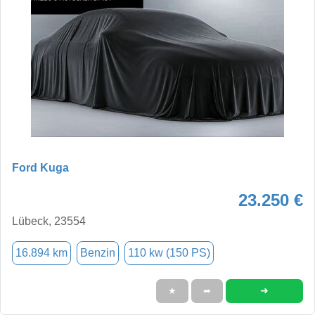
Ford Kuga
23.250 €
Lübeck, 23554
16.894 km
Benzin
110 kw (150 PS)
➜
★
➦