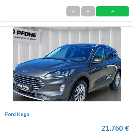
➜
★
➦
Ford Kuga
21.750 €