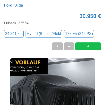
Ford Kuga
30.950 €
Lübeck, 23554
24.841 km
Hybrid (Benzin/Elekt
178 kw (242 PS)
➜
★
➦