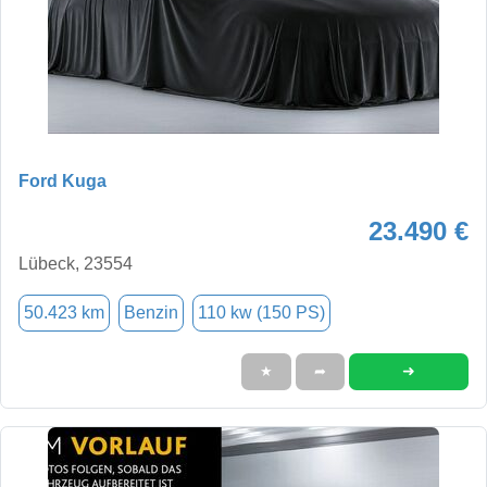
Ford Kuga
23.490 €
Lübeck, 23554
50.423 km
Benzin
110 kw (150 PS)
➜
★
➦