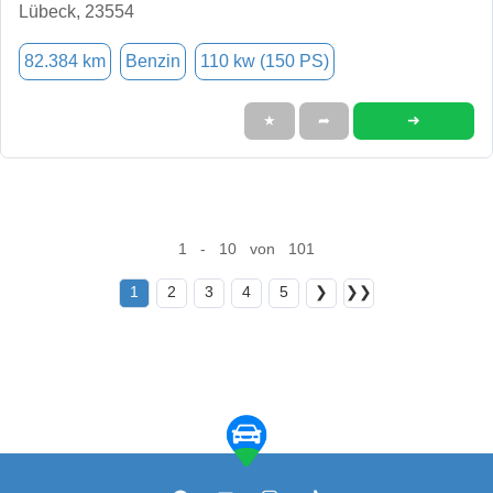
Lübeck, 23554
82.384 km
Benzin
110 kw (150 PS)
➜
★
➦
1 - 10 von 101
1
2
3
4
5
❯
❯❯