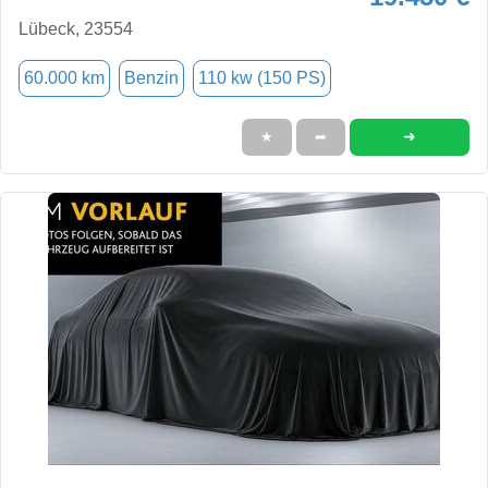
Lübeck, 23554
60.000 km
Benzin
110 kw (150 PS)
➜
★
➦