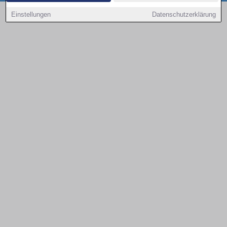
Copyright © 2000 - 2026 | 1A Infosysteme GmbH | Content by: 1a-sites-autos
Einstellungen
Datenschutzerklärung
08.08.2026