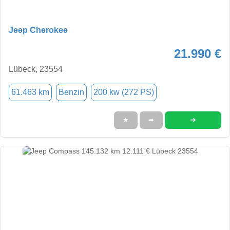
Jeep Cherokee
21.990 €
Lübeck, 23554
61.463 km
Benzin
200 kw (272 PS)
➜
★
➦