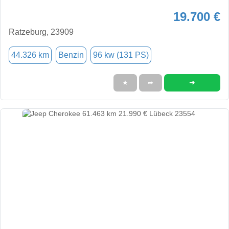
19.700 €
Ratzeburg, 23909
44.326 km
Benzin
96 kw (131 PS)
➜
★
➦