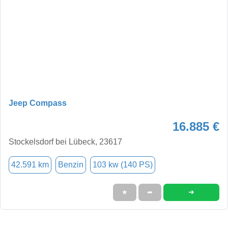
Jeep Compass
16.885 €
Stockelsdorf bei Lübeck, 23617
42.591 km
Benzin
103 kw (140 PS)
➜
★
➦