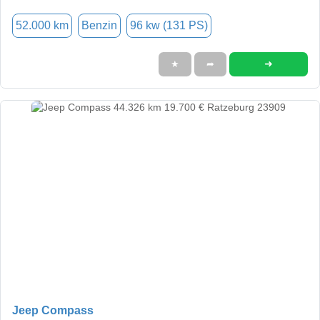
52.000 km
Benzin
96 kw (131 PS)
➜
★
➦
Jeep Compass