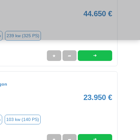
44.650 €
o
239 kw (325 PS)
➜
★
➦
gon
23.950 €
n
103 kw (140 PS)
➜
★
➦