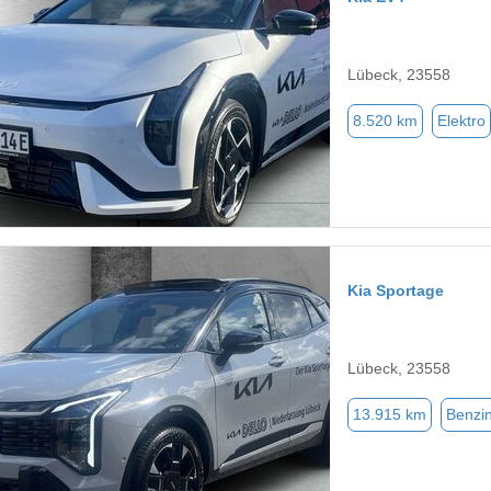
Lübeck, 23558
8.520 km
Elektro
Kia Sportage
Lübeck, 23558
13.915 km
Benzi