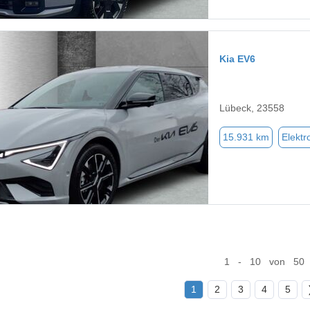
Kia EV6
Lübeck, 23558
15.931 km
Elektr
1 - 10 von 50
1
2
3
4
5