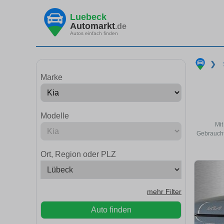
Luebeck
Automarkt
.de
Autos einfach finden
❯
Marke
Modelle
Mit
Gebraucht
Ort, Region oder PLZ
mehr Filter
Auto finden