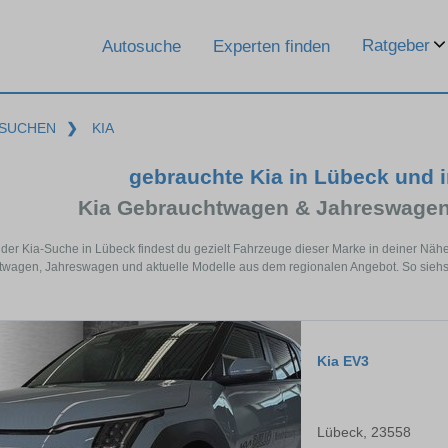
Ratgeber
Autosuche
Experten finden
SUCHEN
❯
KIA
gebrauchte Kia in Lübeck und
Kia Gebrauchtwagen & Jahreswagen
 der Kia-Suche in Lübeck findest du gezielt Fahrzeuge dieser Marke in deiner Näh
wagen, Jahreswagen und aktuelle Modelle aus dem regionalen Angebot. So siehst d
Kia EV3
Lübeck, 23558