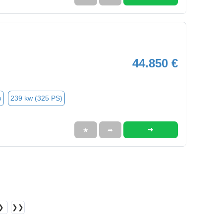
44.850 €
o
239 kw (325 PS)
➜
★
➦
❯
❯❯