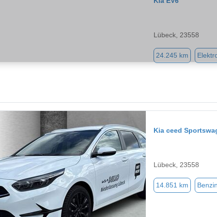
Kia EV6
Lübeck, 23558
24.245 km
Elektr
Kia ceed Sportswa
Lübeck, 23558
14.851 km
Benzi