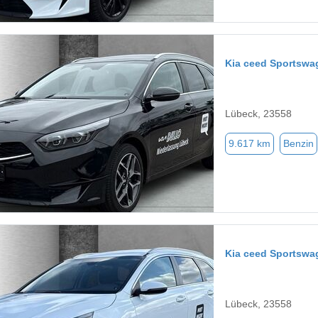
Kia ceed Sportswa
Lübeck, 23558
9.617 km
Benzin
Kia ceed Sportswa
Lübeck, 23558