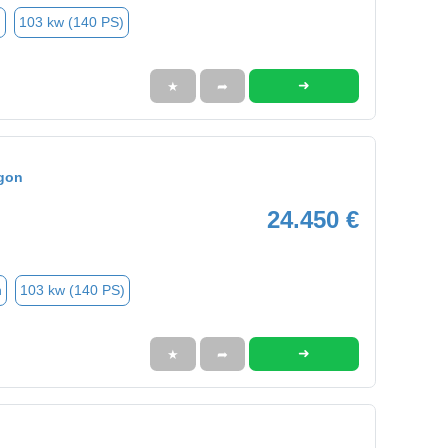
n
103 kw (140 PS)
➜
★
➦
gon
24.450 €
n
103 kw (140 PS)
➜
★
➦