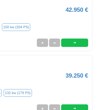
42.950 €
150 kw (204 PS)
➜
★
➦
39.250 €
n
132 kw (179 PS)
➜
★
➦