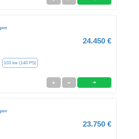
gon
24.450 €
103 kw (140 PS)
➜
★
➦
gon
23.750 €