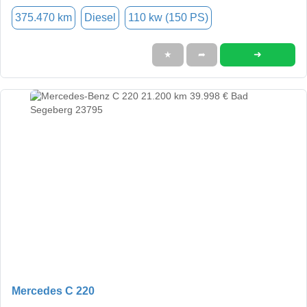
375.470 km
Diesel
110 kw (150 PS)
➜
★
➦
Mercedes C 220