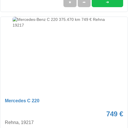
➜
★
➦
Mercedes C 220
749 €
Rehna, 19217