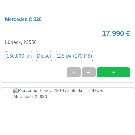
Mercedes C 220
17.990 €
Lübeck, 23556
136.000 km
Diesel
125 kw (170 PS)
➜
★
➦