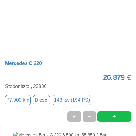
Mercedes C 220
26.879 €
Stepenitztal, 23936
77.900 km
Diesel
143 kw (194 PS)
➜
★
➦