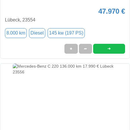
47.970 €
Lübeck, 23554
8.000 km
Diesel
145 kw (197 PS)
➜
★
➦