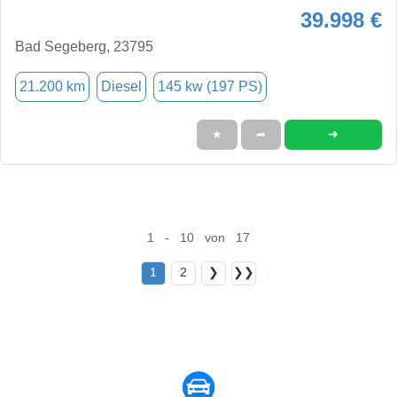
39.998 €
Bad Segeberg, 23795
21.200 km
Diesel
145 kw (197 PS)
➜
★
➦
1 - 10 von 17
1
2
❯
❯❯