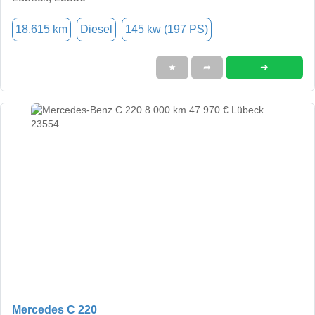
18.615 km
Diesel
145 kw (197 PS)
➜
★
➦
Mercedes C 220