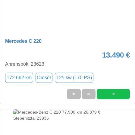
Mercedes C 220
13.490 €
Ahrensbök, 23623
172.662 km
Diesel
125 kw (170 PS)
➜
★
➦