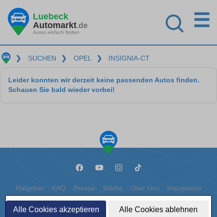
☰
Luebeck
Automarkt
.de
Autos einfach finden
❯
SUCHEN
❯
OPEL
❯
INSIGNIA-CT
Leider konnten wir derzeit keine passenden Autos finden.
Schauen Sie bald wieder vorbei!
Ratgeber
FAQ
Presse
Städte
Über Uns
Impressum
Datenschutz
Cookies
Alle Cookies akzeptieren
Alle Cookies ablehnen