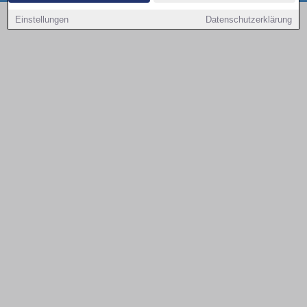
Copyright © 2000 - 2026 | 1A Infosysteme GmbH | Content by: 1a-sites-autos
Einstellungen
Datenschutzerklärung
07.08.2026