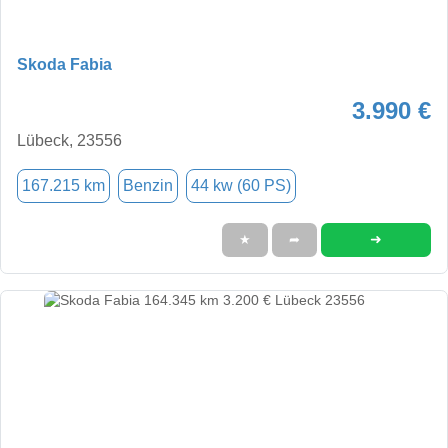
Skoda Fabia
3.990 €
Lübeck, 23556
167.215 km
Benzin
44 kw (60 PS)
➜
★
➦