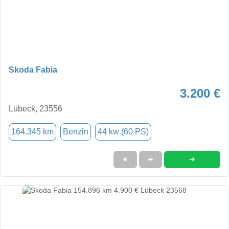
Skoda Fabia
3.200 €
Lübeck, 23556
164.345 km
Benzin
44 kw (60 PS)
➜
★
➦