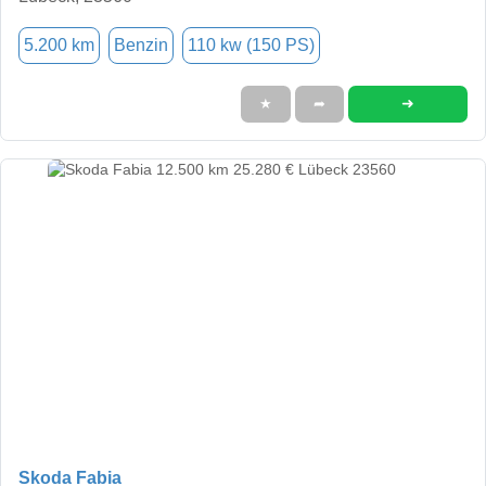
5.200 km
Benzin
110 kw (150 PS)
➜
★
➦
Skoda Fabia