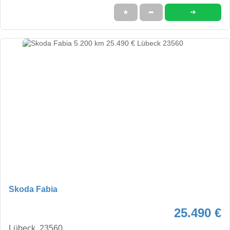
➜
★
➦
Skoda Fabia
25.490 €
Lübeck, 23560