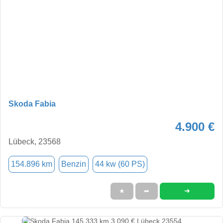
Skoda Fabia
4.900 €
Lübeck, 23568
154.896 km
Benzin
44 kw (60 PS)
➜
★
➦