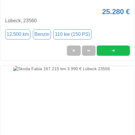
25.280 €
Lübeck, 23560
12.500 km
Benzin
110 kw (150 PS)
➜
★
➦