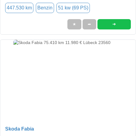
447.530 km
Benzin
51 kw (69 PS)
➜
★
➦
Skoda Fabia