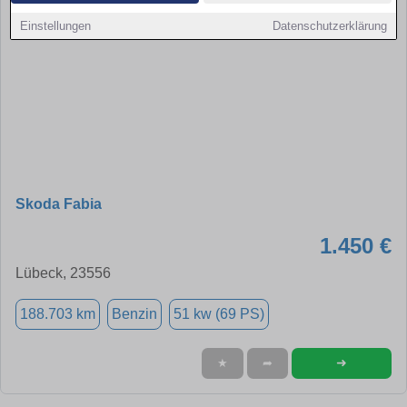
Einstellungen
Datenschutzerklärung
Skoda Fabia
1.450 €
Lübeck, 23556
188.703 km
Benzin
51 kw (69 PS)
➜
★
➦