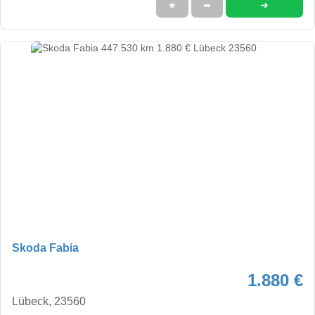
➜
★
➦
Skoda Fabia
1.880 €
Lübeck, 23560