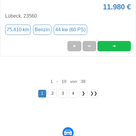
11.980 €
Lübeck, 23560
75.410 km
Benzin
44 kw (60 PS)
➜
★
➦
1 - 10 von 38
1
2
3
4
❯
❯❯