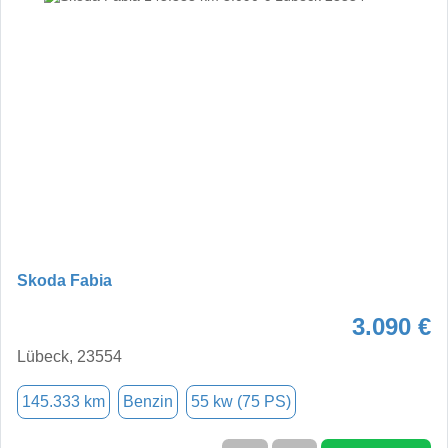
Skoda Fabia
3.090 €
Lübeck, 23554
145.333 km
Benzin
55 kw (75 PS)