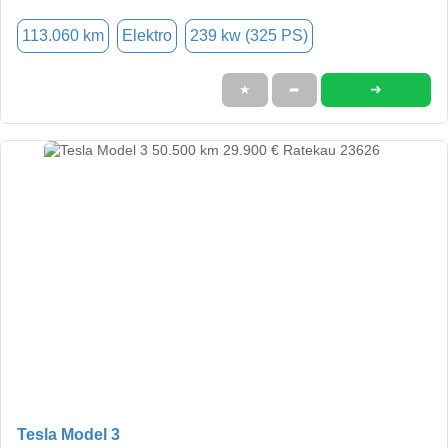
113.060 km
Elektro
239 kw (325 PS)
➜
★
➦
Tesla Model 3