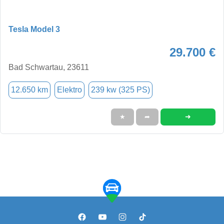
Tesla Model 3
29.700 €
Bad Schwartau, 23611
12.650 km
Elektro
239 kw (325 PS)
➜
★
➦