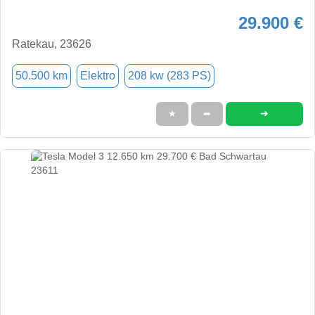
29.900 €
Ratekau, 23626
50.500 km
Elektro
208 kw (283 PS)
➜
★
➦