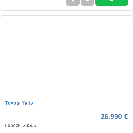
➜
★
➦
Toyota Yaris
26.990 €
Lübeck, 23566