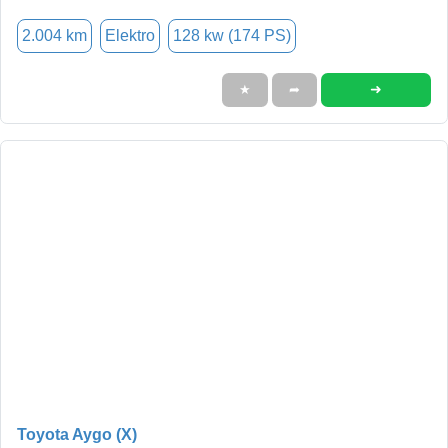
2.004 km
Elektro
128 kw (174 PS)
➜
★
➦
Toyota Aygo (X)