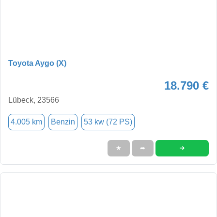
Toyota Aygo (X)
18.790 €
Lübeck, 23566
4.005 km
Benzin
53 kw (72 PS)
➜
★
➦