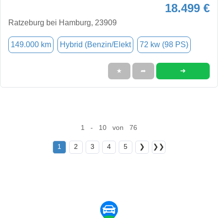
18.499 €
Ratzeburg bei Hamburg, 23909
149.000 km
Hybrid (Benzin/Elekt
72 kw (98 PS)
➜
★
➦
1 - 10 von 76
1
2
3
4
5
❯
❯❯