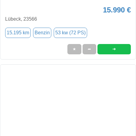
15.990 €
Lübeck, 23566
15.195 km
Benzin
53 kw (72 PS)
➜
★
➦