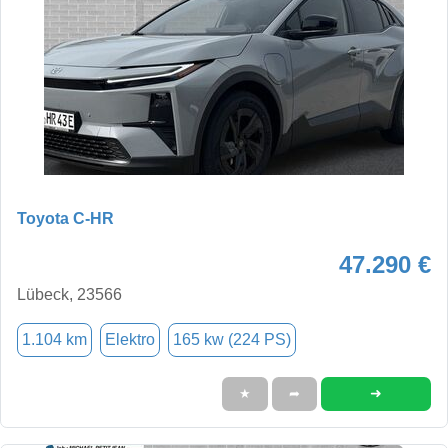
Toyota C-HR
47.290 €
Lübeck, 23566
1.104 km
Elektro
165 kw (224 PS)
➜
★
➦