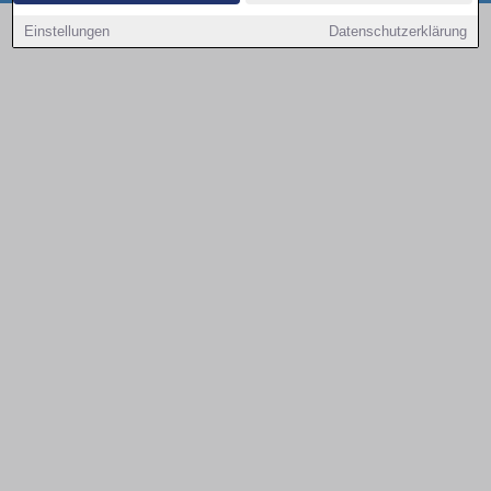
Copyright © 2000 - 2026 | 1A Infosysteme GmbH | Content by: 1a-sites-autos
Einstellungen
Datenschutzerklärung
09.08.2026