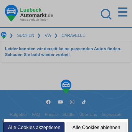
☰
Luebeck
Automarkt
.de
Autos einfach finden
❯
SUCHEN
❯
VW
❯
CARAVELLE
Leider konnten wir derzeit keine passenden Autos finden.
Schauen Sie bald wieder vorbei!
Ratgeber
FAQ
Presse
Städte
Über Uns
Impressum
Datenschutz
Cookies
Alle Cookies akzeptieren
Alle Cookies ablehnen