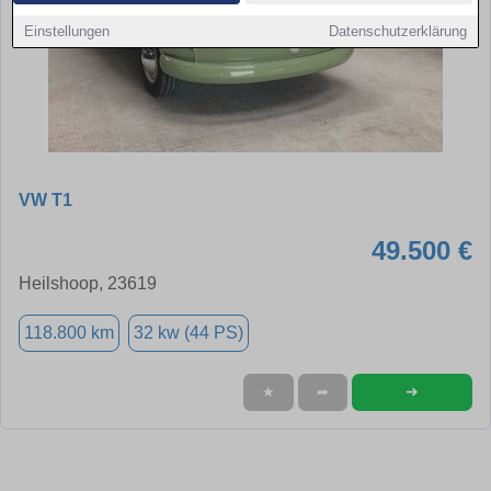
Einstellungen
Datenschutzerklärung
VW T1
49.500 €
Heilshoop, 23619
118.800 km
32 kw (44 PS)
➜
★
➦