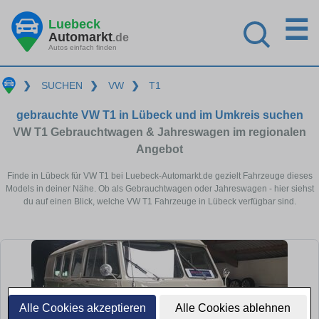
☰
Luebeck
Automarkt
.de
Autos einfach finden
❯
SUCHEN
❯
VW
❯
T1
gebrauchte VW T1 in Lübeck und im Umkreis suchen
VW T1 Gebrauchtwagen & Jahreswagen im regionalen
Angebot
Finde in Lübeck für VW T1 bei Luebeck-Automarkt.de gezielt Fahrzeuge dieses
Models in deiner Nähe. Ob als Gebrauchtwagen oder Jahreswagen - hier siehst
du auf einen Blick, welche VW T1 Fahrzeuge in Lübeck verfügbar sind.
Alle Cookies akzeptieren
Alle Cookies ablehnen