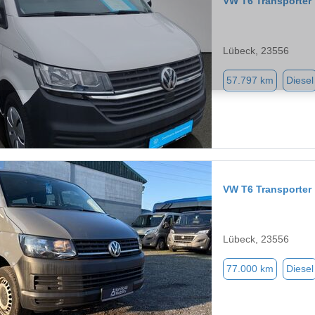
VW T6 Transporter
Lübeck, 23556
57.797 km
Diesel
VW T6 Transporter
Lübeck, 23556
77.000 km
Diesel