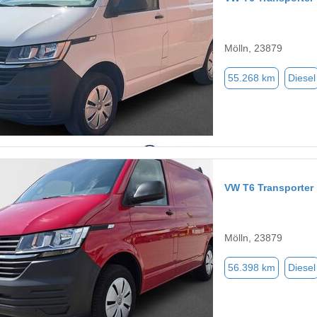
Mölln, 23879
55.268 km
Diesel
VW T6 Transporter
Mölln, 23879
56.398 km
Diesel