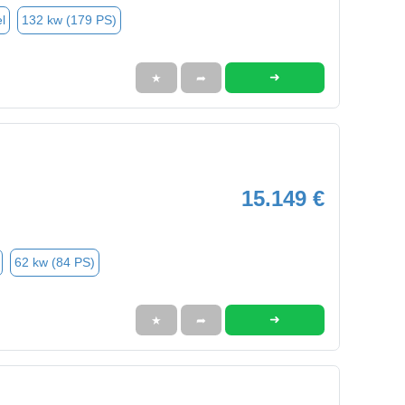
l
132 kw (179 PS)
➜
★
➦
15.149 €
62 kw (84 PS)
➜
★
➦