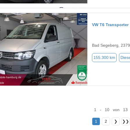
VW T6 Transporter
Bad Segeberg, 237
155.300 km
Diese
1 - 10 von 13
1
2
❯
❯❯