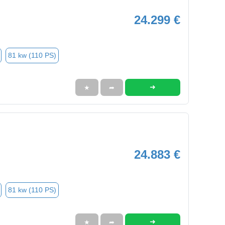
24.299 €
81 kw (110 PS)
➜
★
➦
24.883 €
81 kw (110 PS)
➜
★
➦