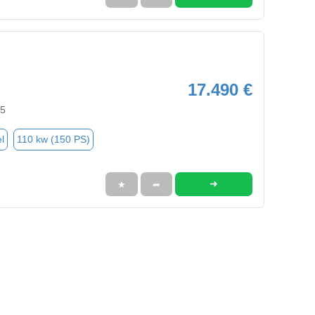
17.490 €
95
l
110 kw (150 PS)
➜
★
➦