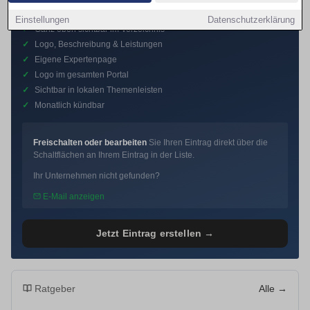
Premium-Eintrag
Einstellungen
Datenschutzerklärung
✓
Ganz oben sichtbar im Verzeichnis
✓
Logo, Beschreibung & Leistungen
✓
Eigene Expertenpage
✓
Logo im gesamten Portal
✓
Sichtbar in lokalen Themenleisten
✓
Monatlich kündbar
Freischalten oder bearbeiten
Sie Ihren Eintrag direkt über die
Schaltflächen an Ihrem Eintrag in der Liste.
Ihr Unternehmen nicht gefunden?
E-Mail anzeigen
Jetzt Eintrag erstellen →
Ratgeber
Alle →