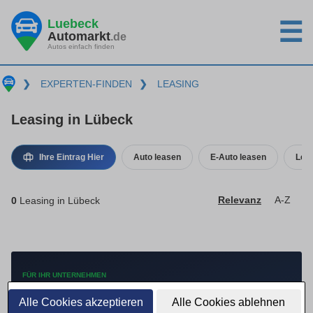
Luebeck
☰
Automarkt
.de
Autos einfach finden
❯
EXPERTEN-FINDEN
❯
LEASING
Leasing in Lübeck
Ihre Eintrag Hier
Auto leasen
E-Auto leasen
Leas
0
Leasing in Lübeck
Relevanz
A-Z
FÜR IHR UNTERNEHMEN
Mehr Anfragen mit
Alle Cookies akzeptieren
Alle Cookies ablehnen