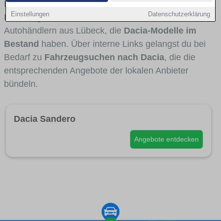
Fahrertypen die Marke interessant ist. Viele
Einstellungen
Datenschutzerklärung
Fahrzeuge stammen von Autohäusern und
Autohändlern aus Lübeck, die
Dacia-Modelle im
Bestand
haben. Über interne Links gelangst du bei
Bedarf zu
Fahrzeugsuchen nach Dacia
, die die
entsprechenden Angebote der lokalen Anbieter
bündeln.
Dacia Sandero
Angebote entdecken