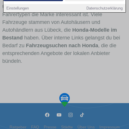
Umlandverkehr zu sehen sind und für welche
Einstellungen
Datenschutzerklärung
Fahrertypen die Marke interessant ist. Viele
Fahrzeuge stammen von Autohäusern und
Autohändlern aus Lübeck, die
Honda-Modelle im
Bestand
haben. Über interne Links gelangst du bei
Bedarf zu
Fahrzeugsuchen nach Honda
, die die
entsprechenden Angebote der lokalen Anbieter
bündeln.
Ratgeber
FAQ
Presse
Städte
Über Uns
Impressum