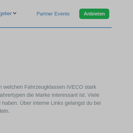
geber
Partner Events
Anbieten
 in welchen Fahrzeugklassen IVECO stark
hrertypen die Marke interessant ist. Viele
d
haben. Über interne Links gelangst du bei
deln.