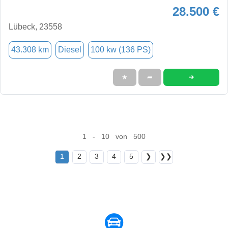
28.500 €
Lübeck, 23558
43.308 km
Diesel
100 kw (136 PS)
➜
★
➦
1 - 10 von 500
1
2
3
4
5
❯
❯❯