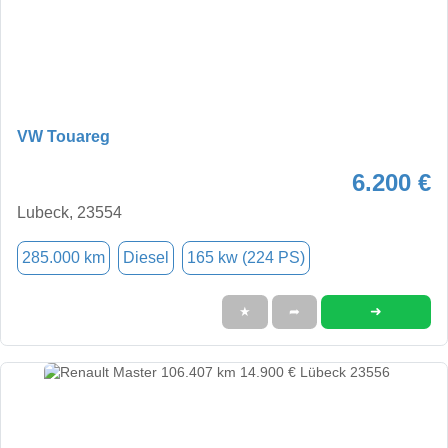
VW Touareg
6.200 €
Lubeck, 23554
285.000 km
Diesel
165 kw (224 PS)
➜
★
➦