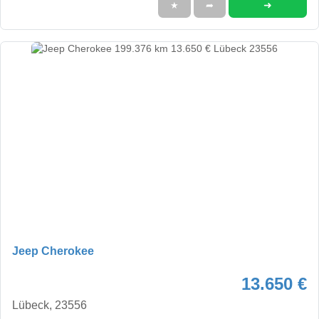
➜
★
➦
Jeep Cherokee
13.650 €
Lübeck, 23556