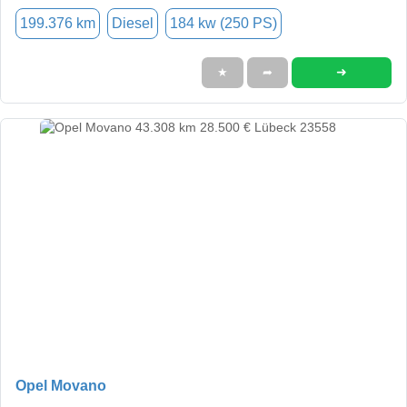
199.376 km
Diesel
184 kw (250 PS)
➜
★
➦
Opel Movano