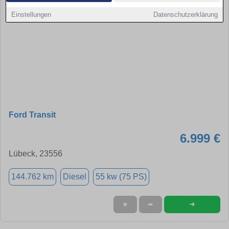
Einstellungen
Datenschutzerklärung
Ford Transit
6.999 €
Lübeck, 23556
144.762 km
Diesel
55 kw (75 PS)
➜
★
➦