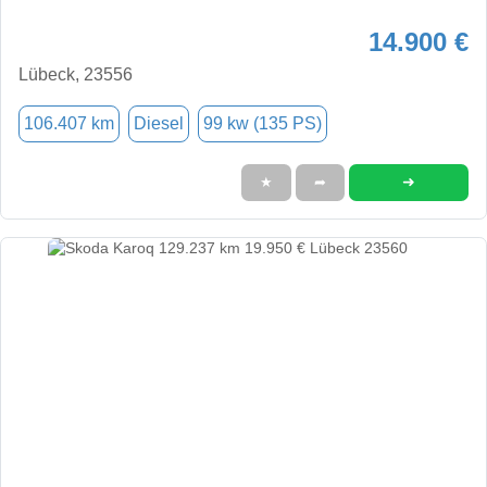
14.900 €
Lübeck, 23556
106.407 km
Diesel
99 kw (135 PS)
➜
★
➦