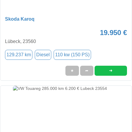
Skoda Karoq
19.950 €
Lübeck, 23560
129.237 km
Diesel
110 kw (150 PS)
➜
★
➦