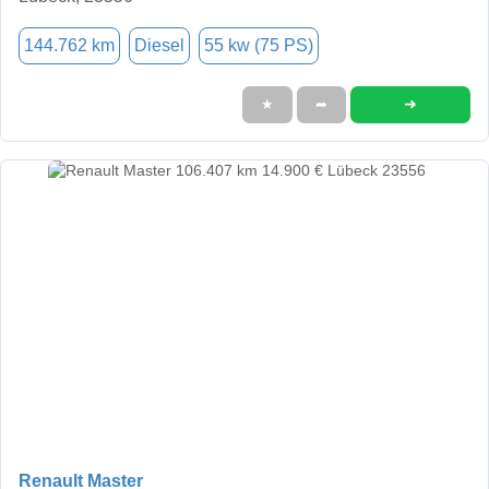
144.762 km
Diesel
55 kw (75 PS)
➜
★
➦
Renault Master