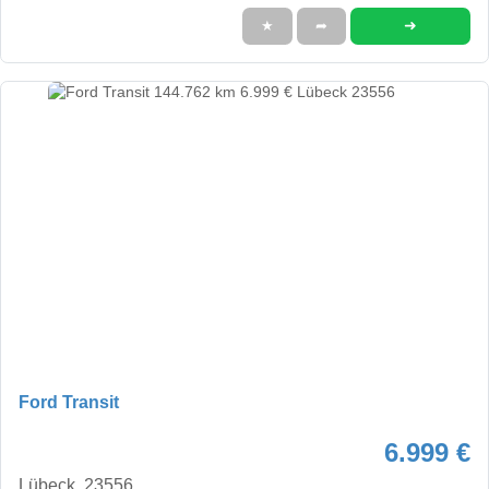
➜
★
➦
Ford Transit
6.999 €
Lübeck, 23556