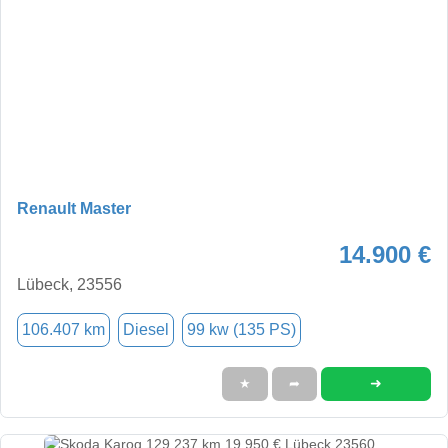
Renault Master
14.900 €
Lübeck, 23556
106.407 km
Diesel
99 kw (135 PS)
➜
★
➦