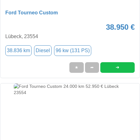
Ford Tourneo Custom
38.950 €
Lübeck, 23554
38.836 km
Diesel
96 kw (131 PS)
➜
★
➦