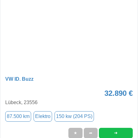
VW ID. Buzz
32.890 €
Lübeck, 23556
87.500 km
Elektro
150 kw (204 PS)
➜
★
➦