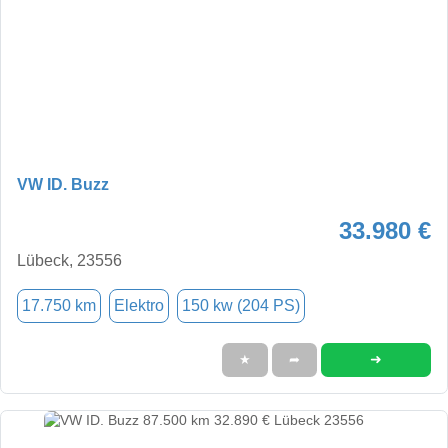
VW ID. Buzz
33.980 €
Lübeck, 23556
17.750 km
Elektro
150 kw (204 PS)
➜
★
➦