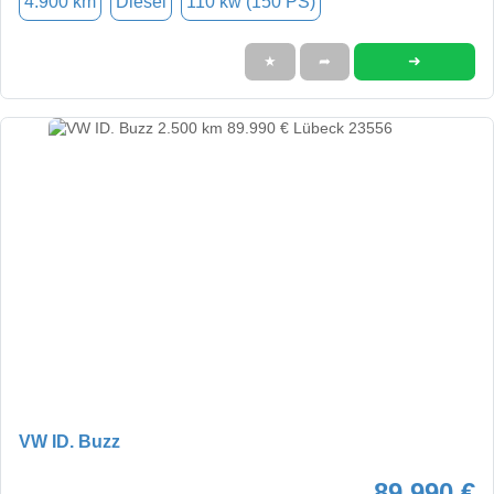
4.900 km
Diesel
110 kw (150 PS)
➜
★
➦
VW ID. Buzz
89.990 €