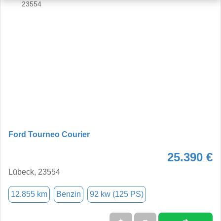
Ford Tourneo Courier
25.390 €
Lübeck, 23554
12.855 km
Benzin
92 kw (125 PS)
➜
★
➦