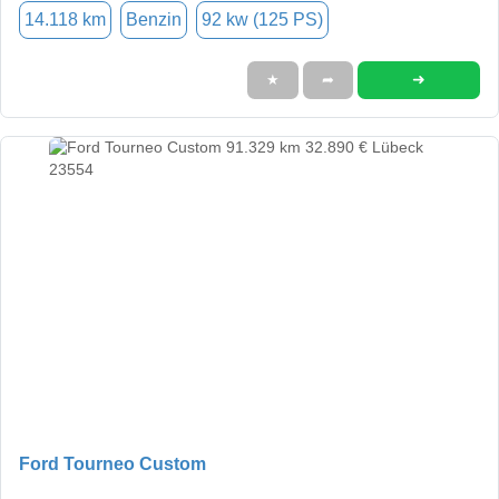
14.118 km
Benzin
92 kw (125 PS)
➜
★
➦
Ford Tourneo Custom