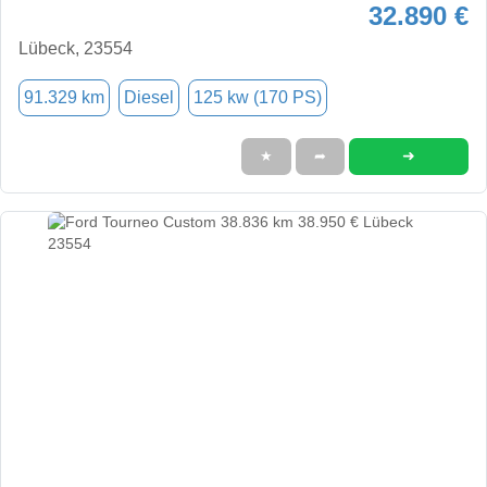
32.890 €
Lübeck, 23554
91.329 km
Diesel
125 kw (170 PS)
➜
★
➦