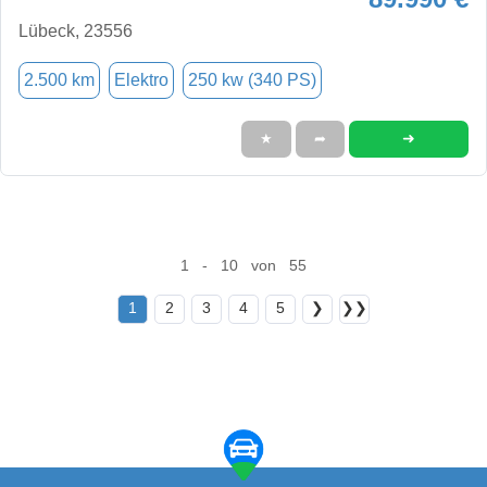
Lübeck, 23556
2.500 km
Elektro
250 kw (340 PS)
➜
★
➦
1 - 10 von 55
1
2
3
4
5
❯
❯❯