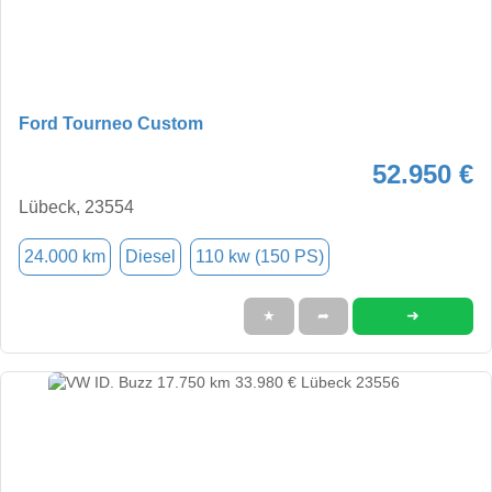
Ford Tourneo Custom
52.950 €
Lübeck, 23554
24.000 km
Diesel
110 kw (150 PS)
➜
★
➦