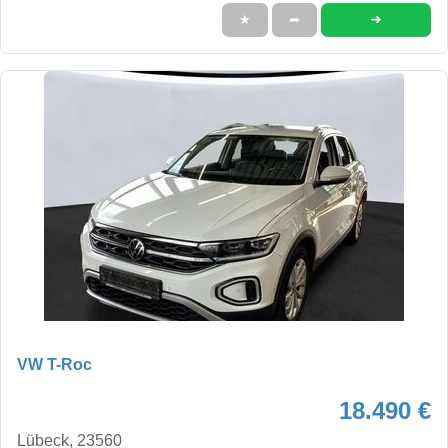
➜
★
➦
VW T-Roc
18.490 €
Lübeck, 23560