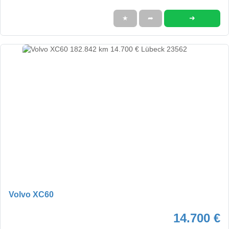
➜
★
➦
Volvo XC60
14.700 €