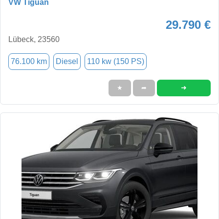
VW Tiguan
29.790 €
Lübeck, 23560
76.100 km
Diesel
110 kw (150 PS)
➜
★
➦