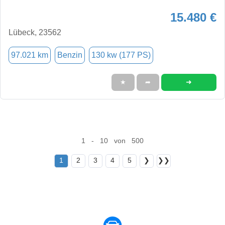
15.480 €
Lübeck, 23562
97.021 km
Benzin
130 kw (177 PS)
➜
★
➦
1 - 10 von 500
1
2
3
4
5
❯
❯❯