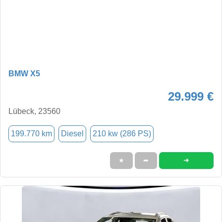
BMW X5
29.999 €
Lübeck, 23560
199.770 km
Diesel
210 kw (286 PS)
➜
★
➦