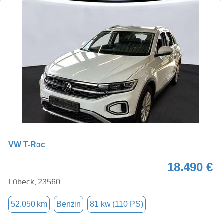
VW T-Roc
18.490 €
Lübeck, 23560
52.050 km
Benzin
81 kw (110 PS)