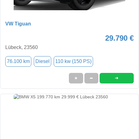
VW Tiguan
29.790 €
Lübeck, 23560
76.100 km
Diesel
110 kw (150 PS)
➜
★
➦