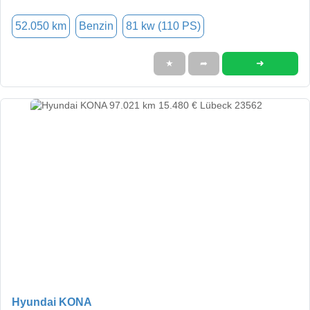
52.050 km
Benzin
81 kw (110 PS)
➜
★
➦
Hyundai KONA