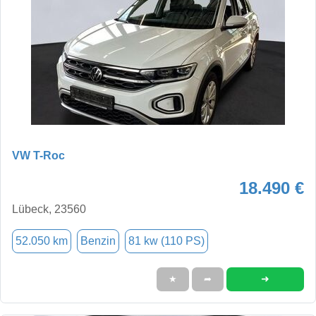
VW T-Roc
18.490 €
Lübeck, 23560
52.050 km
Benzin
81 kw (110 PS)
➜
★
➦