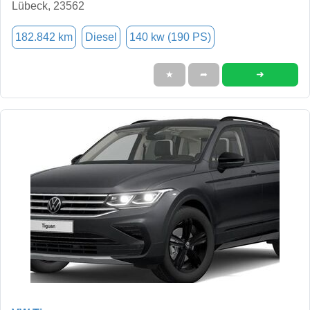
Lübeck, 23562
182.842 km
Diesel
140 kw (190 PS)
➜
★
➦