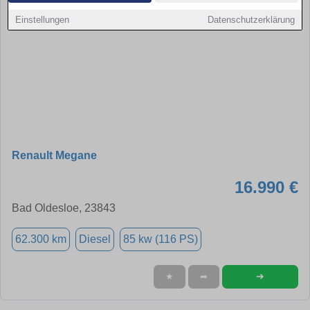
Einstellungen
Datenschutzerklärung
Renault Megane
16.990 €
Bad Oldesloe, 23843
62.300 km
Diesel
85 kw (116 PS)
➜
★
➦