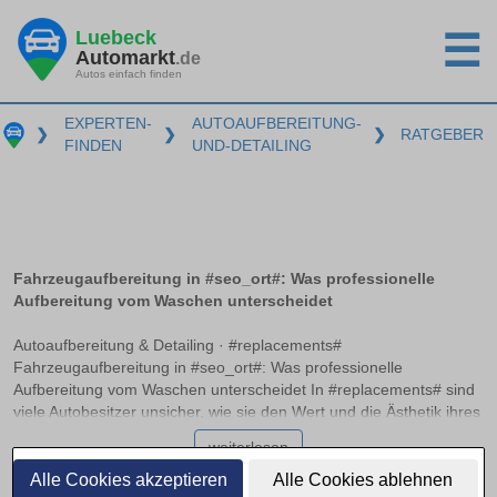
Luebeck
☰
Automarkt
.de
Autos einfach finden
EXPERTEN-
AUTOAUFBEREITUNG-
❯
❯
❯
RATGEBER
FINDEN
UND-DETAILING
Fahrzeugaufbereitung in #seo_ort#: Was professionelle
Aufbereitung vom Waschen unterscheidet
Autoaufbereitung & Detailing · #replacements#
Fahrzeugaufbereitung in #seo_ort#: Was professionelle
Aufbereitung vom Waschen unterscheidet In #replacements# sind
viele Autobesitzer unsicher, wie sie den Wert und die Ästhetik ihres
Fahrzeugs langfristig erhalten können. Während eine normale
weiterlesen
Autowäsche Schmutz entfernt, bietet die professionelle
Fahrzeugaufbereitung weit mehr: Sie umfasst detailreiche Innen-
Alle Cookies akzeptieren
Alle Cookies ablehnen