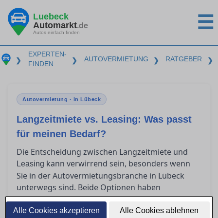
Luebeck
☰
Automarkt
.de
Autos einfach finden
EXPERTEN-
AUTOVERMIETUNG
RATGEBER
❯
❯
❯
❯
FINDEN
Autovermietung · in Lübeck
Langzeitmiete vs. Leasing: Was passt
für meinen Bedarf?
Die Entscheidung zwischen Langzeitmiete und
kann verwirrend sein, besonders wenn
Leasing
Sie in der Autovermietungsbranche in Lübeck
unterwegs sind. Beide Optionen haben
spezifische Vorteile und unterschiedliche
Kostenstrukturen, die je nach individueller
Alle Cookies akzeptieren
Alle Cookies ablehnen