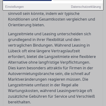
Nutzung und Bedarf variieren können. In diesem
Einstellungen
Datenschutzerklärung
Artikel beleuchten wir, welche Option für Sie
sinnvoll sein könnte, indem wir typische
Konditionen und Gesamtkosten vergleichen und
Orientierung bieten.
Langzeitmiete und Leasing unterscheiden sich
grundlegend in ihrer Flexibilität und den
vertraglichen Bindungen. Während Leasing in
Lübeck oft eine längere Vertragslaufzeit
erfordert, bietet die Langzeitmiete eine flexiblere
Alternative ohne langfristige Verpflichtungen.
Dies kann besonders attraktiv für Firmen in der
Autovermietungsbranche sein, die schnell auf
Marktveränderungen reagieren müssen. Die
Langzeitmiete umfasst in der Regel alle
Wartungskosten, während Leasingverträge oft
zusätzliche Gebühren für Service und Verschleiß
bereithalten.