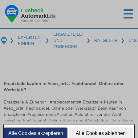
Luebeck
☰
Automarkt
.de
Autos einfach finden
ERSATZTEILE-
EXPERTEN-
❯
❯
UND-
❯
RATGEBER
❯
C49
FINDEN
ZUBEHOER
Ersatzteile kaufen in #seo_ort#: Fachhandel, Online oder
Werkstatt?
Ersatzteile & Zubehör · #replacements# Ersatzteile kaufen in
#seo_ort#: Fachhandel, Online oder Werkstatt? Beim Kauf von
Ersatzteilen #replacements# stehen Autofahrer vor der Wahl
zwischen Fachhandel, Online-Shops und Werkstätten. Jede dieser
Bezugsquellen hat ihre Vorzüge und Herausforderungen. Worauf
weiterlesen
es beim Online-Kauf von Kfz-Teilen zu achten gilt und wann sich
Alle Cookies akzeptieren
Alle Cookies ablehnen