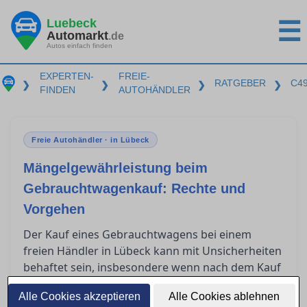
Luebeck
☰
Automarkt
.de
Autos einfach finden
EXPERTEN-
FREIE-
RATGEBER
C4
❯
❯
❯
❯
FINDEN
AUTOHÄNDLER
Freie Autohändler · in Lübeck
Mängelgewährleistung beim
Gebrauchtwagenkauf: Rechte und
Vorgehen
Der Kauf eines Gebrauchtwagens bei einem
freien Händler in Lübeck kann mit Unsicherheiten
behaftet sein, insbesondere wenn nach dem Kauf
Mängel auftreten. Gewerbliche Verkäufer sind
Alle Cookies akzeptieren
Alle Cookies ablehnen
jedoch gesetzlich zur Mängelgewährleistung