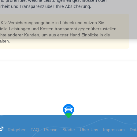
und prüfen Sie, welche Leistungen eingeschlossen oder
erheit und Transparenz über Ihre Absicherung.
e Kfz-Versicherungsangebote in Lübeck und nutzen Sie
ielle Leistungen und Kosten transparent gegenüberzustellen.
chte anderer Kunden, um aus erster Hand Einblicke in die
lten.
Ratgeber
FAQ
Presse
Städte
Über Uns
Impressum
Dat