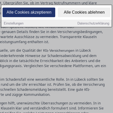
et. Überprüfen Sie, ob im Vertrag Notrufnummern und klare
t sind. Eine zuverlässige Regulierungspraxis zeigt sich in
Alle Cookies akzeptieren
Alle Cookies ablehnen
airen Entschädigungen.
s umfassende Leistungsspektrum der Kfz-Versicherung. In in
Einstellungen
Datenschutzerklärung
b auch spezielle Risiken, wie Wildschäden oder
e genauen Details finden Sie in den Versicherungsbedingungen,
erwartete Ausschlüsse zu vermeiden. Transparente Klauseln
eistungsumfang enthalten ist.
elle, um die Qualität der
in Lübeck
Kfz-Versicherungen
 wiederkehrende Hinweise zur Schadensabwicklung und dem
lick in die tatsächliche Erreichbarkeit des Anbieters und die
igungspraxis. Vergleichen Sie verschiedene Plattformen, um ein
im Schadensfall eine wesentliche Rolle. In in Lübeck sollten Sie
l rund um die Uhr erreichbar ist. Prüfen Sie, ob die Versicherung
 schnellen Schadensmeldung bereitstellt. Eine gute Kfz-
rte und zügige Kommunikation.
ngen hilft, unerwünschte Überraschungen zu vermeiden. In in
 Klauseln klar und verständlich formuliert sind. Informieren Sie