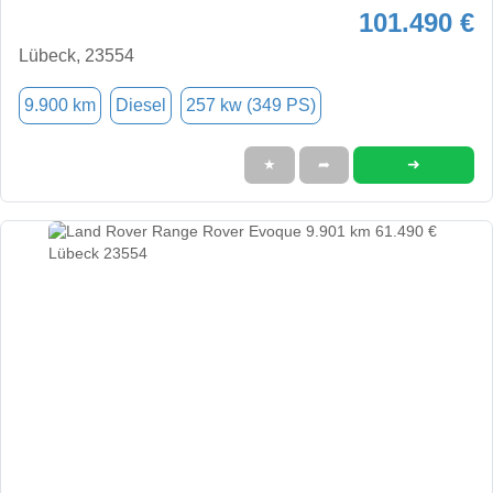
101.490 €
Lübeck, 23554
9.900 km
Diesel
257 kw (349 PS)
➜
★
➦