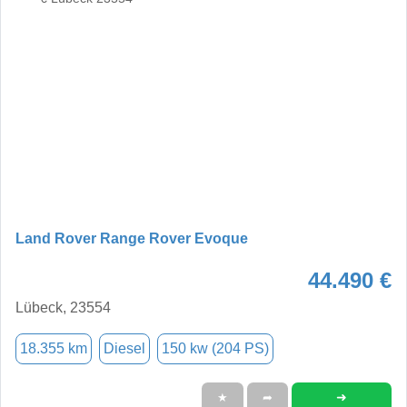
Land Rover Range Rover Evoque
44.490 €
Lübeck, 23554
18.355 km
Diesel
150 kw (204 PS)
➜
★
➦