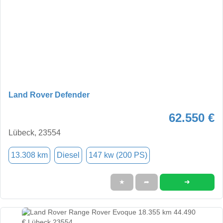
Land Rover Defender
62.550 €
Lübeck, 23554
13.308 km
Diesel
147 kw (200 PS)
➜
★
➦