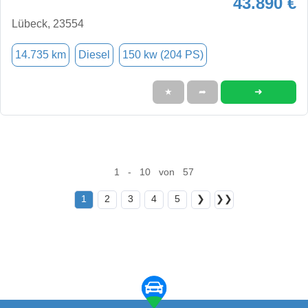
43.890 €
Lübeck, 23554
14.735 km
Diesel
150 kw (204 PS)
➜
★
➦
1 - 10 von 57
1
2
3
4
5
❯
❯❯