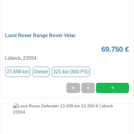
Land Rover Range Rover Velar
69.750 €
Lübeck, 23554
27.698 km
Diesel
221 kw (300 PS)
➜
★
➦