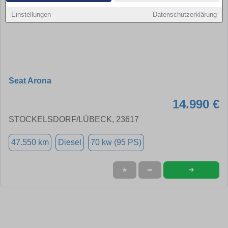
Einstellungen
Datenschutzerklärung
Seat Arona
14.990 €
STOCKELSDORF/LÜBECK, 23617
47.550 km
Diesel
70 kw (95 PS)
➜
★
➦